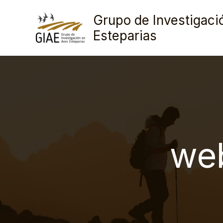
Ir
Grupo de Investigaci
al
Esteparias
contenido
we