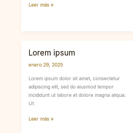
Crafting
Leer más »
Captivating
Headlines:
Your
awesome
post
Lorem ipsum
title
goes
enero 29, 2025
here
Lorem ipsum dolor sit amet, consectetur
adipiscing elit, sed do eiusmod tempor
incididunt ut labore et dolore magna aliqua.
Ut
Lorem
Leer más »
ipsum