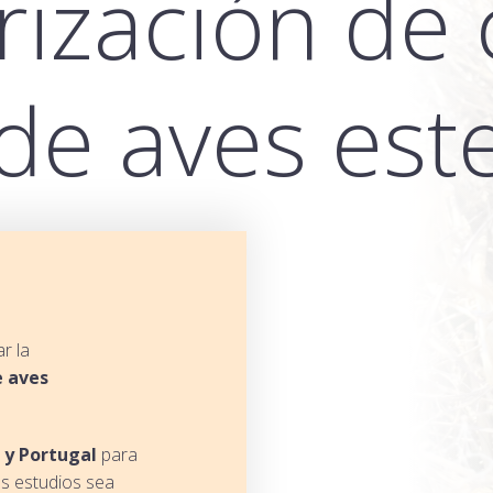
rización de 
de aves est
r la
e aves
 y Portugal
para
os estudios sea