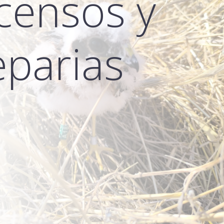
censos y
eparias