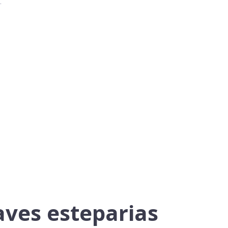
.
aves esteparias